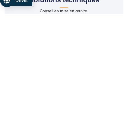
Devis
Conseil en mise en œuvre.
Documentation technique.
Fiches produits détaillées.
Assistance téléphonique.
Secteur Aix-en-Provence
Dépôt de Rousset
Notre plateforme de Rousset, facilement accessible depuis l’A8,