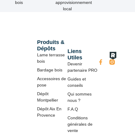
bois
approvisionnement
local
Produits &
Dépôts
Liens
Lame terrasse
Utiles
bois
Devenir
Bardage bois
partenaire PRO
Accessoires de
Guides et
pose
conseils
Dépôt
Qui sommes
Montpellier
nous ?
Dépôt Aix En
F.A.Q
Provence
Conditions
générales de
vente