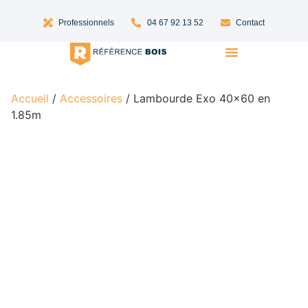
Professionnels
04 67 92 13 52
Contact
Lames Terrasse Bois
Bardage Bois
Accueil
/
Accessoires
/ Lambourde Exo 40×60 en
1.85m