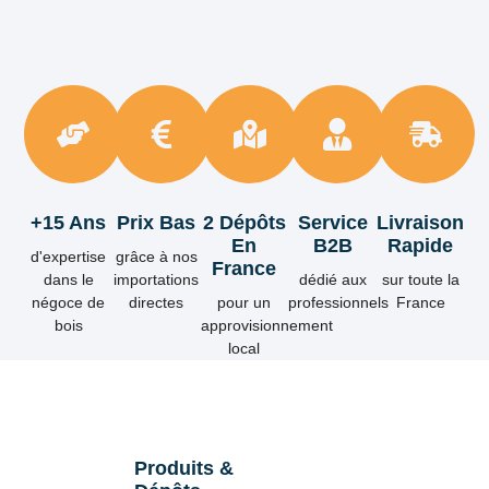
+15 Ans
Prix Bas
2 Dépôts
Service
Livraison
En
B2B
Rapide
d'expertise
grâce à nos
France
dans le
importations
dédié aux
sur toute la
négoce de
directes
pour un
professionnels
France
bois
approvisionnement
local
Produits &