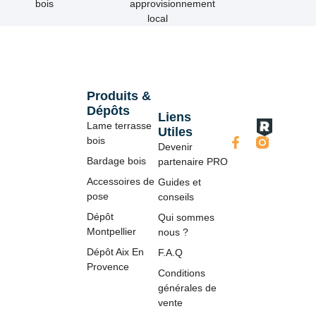
bois
approvisionnement
local
Produits &
Dépôts
Liens
Lame terrasse
Utiles
bois
Devenir
Bardage bois
partenaire PRO
Accessoires de
Guides et
pose
conseils
Dépôt
Qui sommes
Montpellier
nous ?
Dépôt Aix En
F.A.Q
Provence
Conditions
générales de
vente