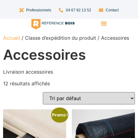
Professionnels
04 67 92 13 52
Contact
Lames Terrasse Bois
Bardage Bois
Accueil
/ Classe d’expédition du produit / Accessoires
Accessoires
Livraison accessoires
12 résultats affichés
Promo !