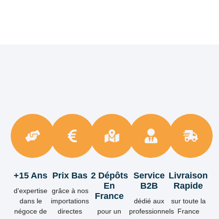
+15 Ans
Prix Bas
2 Dépôts
Service
Livraison
En
B2B
Rapide
d'expertise
grâce à nos
France
dans le
importations
dédié aux
sur toute la
négoce de
directes
pour un
professionnels
France